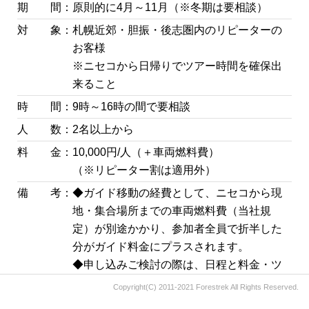
期 間：
原則的に4月～11月（※冬期は要相談）
対 象：
札幌近郊・胆振・後志圏内のリピーターの
お客様
※ニセコから日帰りでツアー時間を確保出
来ること
時 間：
9時～16時の間で要相談
人 数：
2名以上から
料 金：
10,000円/人（＋車両燃料費）
（※リピーター割は適用外）
備 考：
◆ガイド移動の経費として、ニセコから現
地・集合場所までの車両燃料費（当社規
定）が別途かかり、参加者全員で折半した
分がガイド料金にプラスされます。
◆申し込みご検討の際は、日程と料金・ツ
アー内容のご要望などについて、
問い合わ
Copyright(C) 2011-2021 Forestrek All Rights Reserved.
せフォームまたはメール
にて気軽にお問い