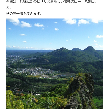
今回は、札幌近郊のピリリと男らしい岩峰の山―「八剣山」
と、
秋の豊平峡を歩きます。