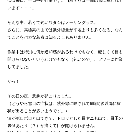
ほぼ毎日、一日中外仕事です。当然周りは一面の雪に覆われて
います・・・。
そんな中、若くて鈍いワタシはノーサングラス。
さらに、高標高の山では紫外線量が平地よりも多くなる、なん
てことをバカな若者は知るよしもありません。
作業中は特別に何か違和感があるわけでもなく、眩しくて目も
開けられないというわけでもなく（鈍いので）、フツーに作業
してました。
がっ！
その日の夜、悲劇が起こりました。
（どうやら雪目の症状は、紫外線に晒されて6時間後以降に症
状が出ることが多いようです。）
涙がボロボロと出てきて、ドロッとした目ヤニも出て、目玉の
裏側あたり（？）が痛くて目が開けられません。