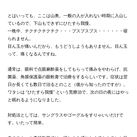
とはいっても、ここは山奥。一般の人が入れない時期に入山し
ているので、下山もできずにひたすら我慢。
一晩中、チクチクチクチク・・・プスプスプス・・・・・・寝
られません。
目ん玉が痛いんだから、もうどうしようもありません。目ん玉
って、痛くなるんですね。
通常は、眼科で点眼麻酔薬をしてもらって痛みをやわらげ、抗
菌薬、角膜保護薬の眼軟膏で治療をするらしいです。症状は翌
日か長くても数日で治るとのこと（後から知ったのですが）。
ワタシは “ひたすら我慢” という荒療治で、次の日の夜にはやっ
と眠れるようになりました。
対処法としては、サングラスやゴーグルをすりゃいいだけで
す。いたって簡単。