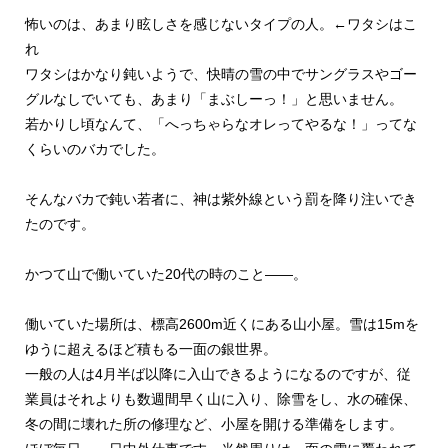
怖いのは、あまり眩しさを感じないタイプの人。←ワタシはこ
れ
ワタシはかなり鈍いようで、快晴の雪の中でサングラスやゴー
グルなしでいても、あまり「まぶしーっ！」と思いません。
若かりし頃なんて、「へっちゃらなオレってやるな！」ってな
くらいのバカでした。
そんなバカで鈍い若者に、神は紫外線という罰を降り注いでき
たのです。
かつて山で働いていた20代の時のこと――。
働いていた場所は、標高2600m近くにある山小屋。雪は15mを
ゆうに超えるほど積もる一面の銀世界。
一般の人は4月半ば以降に入山できるようになるのですが、従
業員はそれよりも数週間早く山に入り、除雪をし、水の確保、
冬の間に壊れた所の修理など、小屋を開ける準備をします。