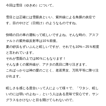
今回は雪目（ゆきめ）について。
雪目とは正確には雪眼炎といい、紫外線による角膜の炎症で
す。目のやけど（日焼け）のようなものですね。
快晴の日の車の運転って眩しいですよね。そんな時の、アスフ
ァルトの紫外線反射率は10％前後。
夏の砂浜もずいぶんと眩しいですが、それでも10%～25％程度
と言われています。
それが雪面の上では80％にもなります！
そんな多くの紫外線が、アナタの黒目に降り注ぎます。
こればっかりは神の愛のごとく、老若男女、万民平等に降り注
がれます。
眩しさを感じる度合いって人によって様々で、「ワタシ、眩し
いのには弱いのよね～」という人はある意味で安心です。サン
グラスをかけないと目を開けてられないので。